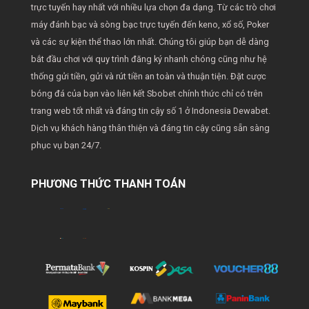
trực tuyến hay nhất với nhiều lựa chọn đa dạng. Từ các trò chơi
máy đánh bạc và sòng bạc trực tuyến đến keno, xổ số, Poker
và các sự kiện thể thao lớn nhất. Chúng tôi giúp bạn dễ dàng
bắt đầu chơi với quy trình đăng ký nhanh chóng cũng như hệ
thống gửi tiền, gửi và rút tiền an toàn và thuận tiện. Đặt cược
bóng đá của bạn vào liên kết Sbobet chính thức chỉ có trên
trang web tốt nhất và đáng tin cậy số 1 ở Indonesia Dewabet.
Dịch vụ khách hàng thân thiện và đáng tin cậy cũng sẵn sàng
phục vụ bạn 24/7.
PHƯƠNG THỨC THANH TOÁN