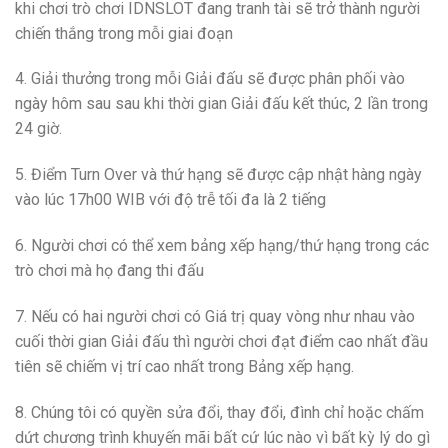
khi chơi trò chơi IDNSLOT đang tranh tài sẽ trở thành người
chiến thắng trong mỗi giai đoạn
4. Giải thưởng trong mỗi Giải đấu sẽ được phân phối vào
ngày hôm sau sau khi thời gian Giải đấu kết thúc, 2 lần trong
24 giờ.
5. Điểm Turn Over và thứ hạng sẽ được cập nhật hàng ngày
vào lúc 17h00 WIB với độ trễ tối đa là 2 tiếng
6. Người chơi có thể xem bảng xếp hạng/thứ hạng trong các
trò chơi mà họ đang thi đấu
7. Nếu có hai người chơi có Giá trị quay vòng như nhau vào
cuối thời gian Giải đấu thì người chơi đạt điểm cao nhất đầu
tiên sẽ chiếm vị trí cao nhất trong Bảng xếp hạng.
8. Chúng tôi có quyền sửa đổi, thay đổi, đình chỉ hoặc chấm
dứt chương trình khuyến mãi bất cứ lúc nào vì bất kỳ lý do gì