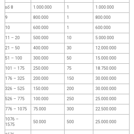
số 8
1.000.000
1
1.000.000
9
800.000
1
800.000
10
600.000
1
600.000
11 – 20
500.000
10
5.000.000
21 – 50
400.000
30
12.000.000
51 – 100
300.000
50
15.000.000
101 – 175
250.000
75
18.750.000
176 – 325
200.000
150
30.000.000
326 – 525
150.000
200
30.000.000
526 – 775
100.000
250
25.000.000
776 – 1075
75.000
300
22.500.000
1076 –
50.000
500
25.000.000
1575