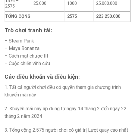
1576 –
25.000
1000
25.000.000
2575
TỔNG CỘNG
2575
223.250.000
Trò chơi tranh tài:
– Steam Punk
– Maya Bonanza
– Cách mạt chược III
– Cuộc chiến vĩnh cửu
Các điều khoản và điều kiện:
1. Tất cả người chơi đều có quyền tham gia chương trình
khuyến mãi này
2. Khuyến mãi này áp dụng từ ngày 14 tháng 2 đến ngày 22
tháng 2 năm 2024
3. Tổng cộng 2.575 người chơi có giá trị Lượt quay cao nhất