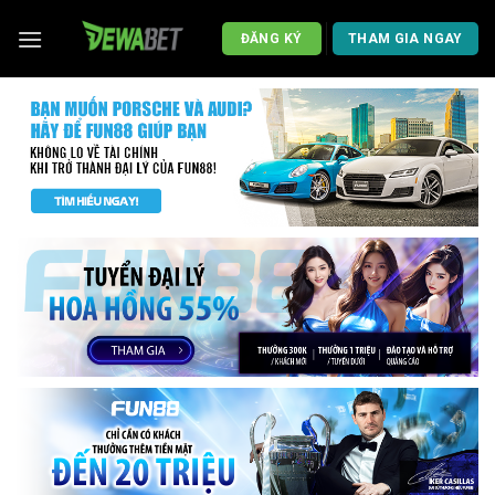
Skip
to
ĐĂNG KÝ
THAM GIA NGAY
content