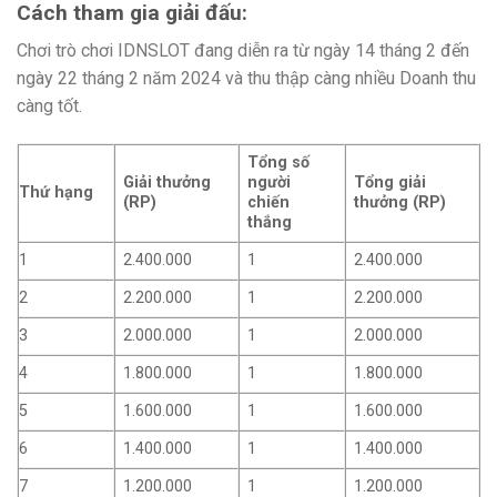
Cách tham gia giải đấu:
Chơi trò chơi IDNSLOT đang diễn ra từ ngày 14 tháng 2 đến
ngày 22 tháng 2 năm 2024 và thu thập càng nhiều Doanh thu
càng tốt.
Tổng số
Giải thưởng
người
Tổng giải
Thứ hạng
(RP)
chiến
thưởng (RP)
thắng
1
2.400.000
1
2.400.000
2
2.200.000
1
2.200.000
3
2.000.000
1
2.000.000
4
1.800.000
1
1.800.000
5
1.600.000
1
1.600.000
6
1.400.000
1
1.400.000
7
1.200.000
1
1.200.000