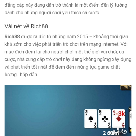
đẳng cấp này đang dần trở thành là một điểm đến lý tưởng
dành cho những người chơi yêu thích cá cược.
Vài nét về Rich88
Rich88
được ra đời từ những năm 2015 – khoảng thời gian
khá sớm cho việc phát triển trò chơi trên mạng internet. Với
mục đích đem lại cho người chơi một thế giới vui chơi, cá
cược, nhà cung cấp trò chơi này đang không ngừng xây dựng
và phát triển tốt nhất để đem đến những tựa game chất
lượng, hấp dẫn.