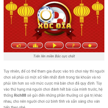
Tiến lên miền Bắc cực chất
Tuy nhiên, để có thể tham gia được vào trò chơi này thì người
chơi sẽ phải có một số tiền nhất định trong tài khoản và nó
phải lớn hơn so với mức cược mà bàn chơi đã quy định. Tùy
vào thứ hạng mà người chơi đánh hết bài của mình trước, hệ
thống
Rich88
sẽ gửi đến những phần thưởng có giá trị khác
nhau, cho nên người chơi cứ bình tĩnh và sẵn sàng cho ván
tiếp theo nhé.